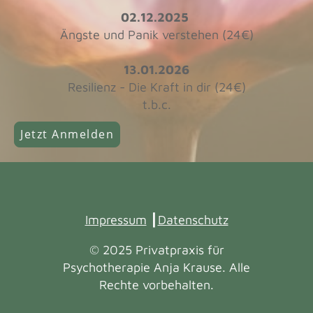
02.12.2025
Ängste und Panik verstehen (24€)
13.01.2026
Resilienz - Die Kraft in dir (24€)
t.b.c.
Jetzt Anmelden
Impressum
┃
Datenschutz
© 2025 Privatpraxis für
Psychotherapie Anja Krause. Alle
Rechte vorbehalten.