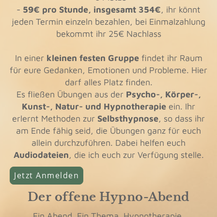
-
59€ pro Stunde, insgesamt 354€
, ihr könnt
jeden Termin einzeln bezahlen, bei Einmalzahlung
bekommt ihr 25€ Nachlass
In einer
kleinen
festen Grup
pe
findet ihr Raum
für eure Gedanken, Emotionen und Probleme. Hier
darf alles Platz finden.
Es fließen Übungen aus der
Psycho-, Körper-,
Kunst-, Natur- und Hypnotherapie
ein. Ihr
erlernt Methoden zur
Selbsthypnose
, so dass ihr
am Ende fähig seid, die Übungen ganz für euch
allein durchzuführen. Dabei helfen euch
Audiodateien
, die ich euch zur Verfügung stelle.
Jetzt Anmelden
Der offene Hypno-Abend
Ein Abend. Ein Thema. Hypnotherapie.